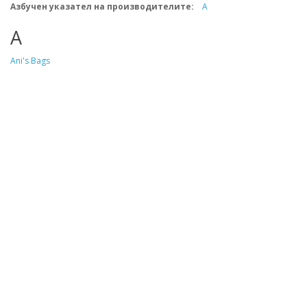
Азбучен указател на производителите:
A
A
Ani's Bags